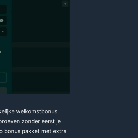
elijke welkomstbonus.
 proeven zonder eerst je
ino bonus pakket met extra