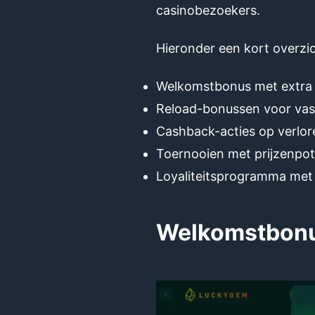
casinobezoekers.
Hieronder een kort overzi
Welkomstbonus met extra 
Reload-bonussen voor vas
Cashback-acties op verlor
Toernooien met prijzenpo
Loyaliteitsprogramma met 
Welkomstbonus