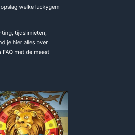
ogopslag welke luckygem
ing, tijdslimieten,
 je hier alles over
en FAQ met de meest