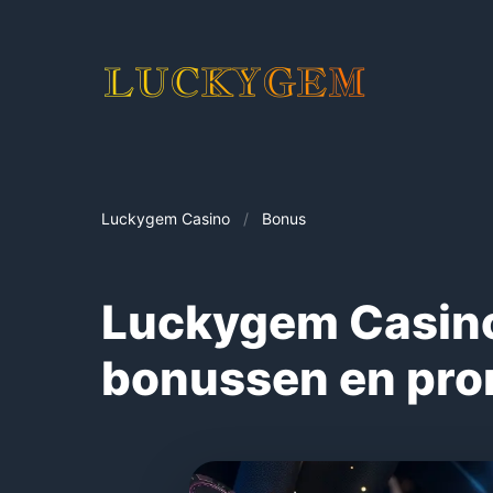
Luckygem Casino
/
Bonus
Luckygem Casino
bonussen en pro