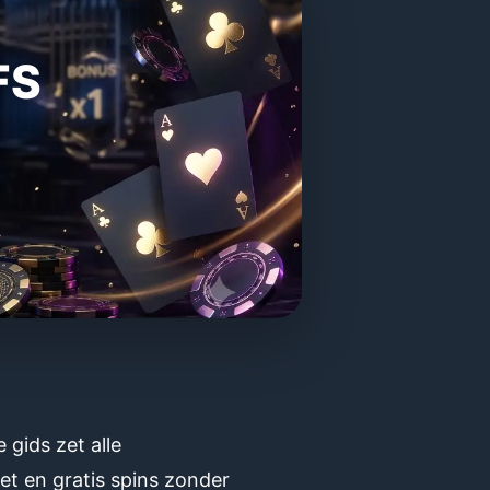
FS
 gids zet alle
t en gratis spins zonder