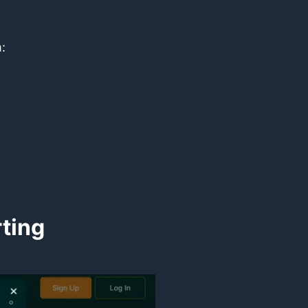
:
ting