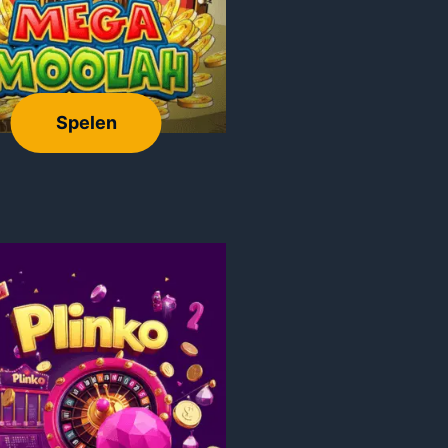
Spelen