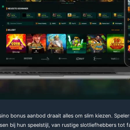
ino bonus aanbod draait alles om slim kiezen. Spele
en bij hun speelstijl, van rustige slotliefhebbers tot f