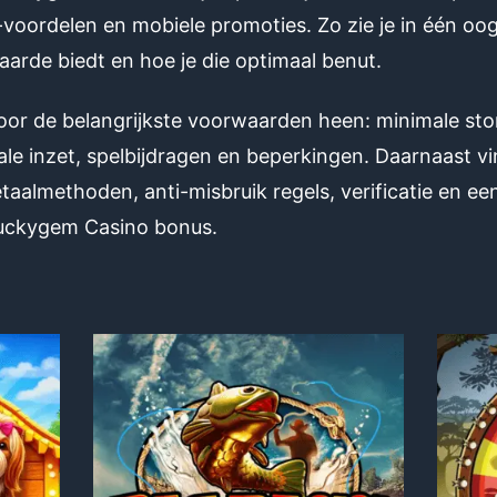
P-voordelen en mobiele promoties. Zo zie je in één o
arde biedt en hoe je die optimaal benut.
or de belangrijkste voorwaarden heen: minimale stort
e inzet, spelbijdragen en beperkingen. Daarnaast vind
taalmethoden, anti-misbruik regels, verificatie en e
Luckygem Casino bonus.